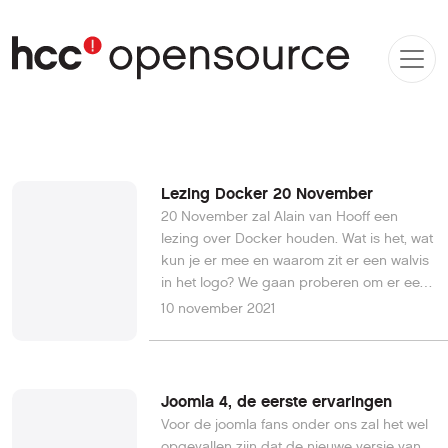
Lezing Docker 20 November
20 November zal Alain van Hooff een
lezing over Docker houden. Wat is het, wat
kun je er mee en waarom zit er een walvis
in het logo? We gaan proberen om er een
hybride sessie van te maken. Je bent
10 november 2021
welkom, maar, vanwege de Corona, moet
je je vooraf op onze website aanmelden[1],
en moet je een geldig
Coronatoegangsbewijs en
Joomla 4, de eerste ervaringen
legitimatiebewijs bij je hebben. We hebben
Voor de joomla fans onder ons zal het wel
plaats voor twintig personen. Zie hiervoor
opgevallen zijn dat de nieuwe versie van