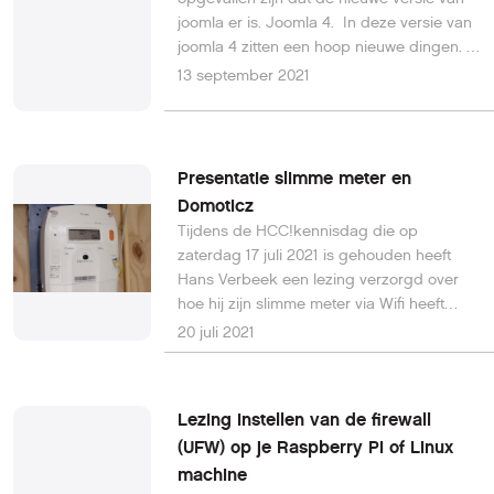
ook:
joomla er is. Joomla 4. In deze versie van
https://www.rijksoverheid.nl/onderwerpen/cor
joomla 4 zitten een hoop nieuwe dingen.
covid-19/cultuur-uitgaan-en-
In deze lezing (*) deelt bas zijn eerste
13 september 2021
sport/coronatoegangsbewijs
ervaringen met Joomla 4, en is er ruimte
https://coronacheck.nl/nl/ de lezing is
om met elkaar de ervaring te delen. De
online te volgen via
ervaring zullen uit 2 delen bestaan, de
https://wij.hcc.nl/opensource
ervaring met Joomla 4 aanzich en
Presentatie slimme meter en
ervaring als ontwikkelaar van joomla
Domoticz
onderdelen en waar Bas tegenaan
Tijdens de HCC!kennisdag die op
gelopen is op dat vlak. Denk er aan
zaterdag 17 juli 2021 is gehouden heeft
aanmelding is verplicht voor fysieke
Hans Verbeek een lezing verzorgd over
bijeenkomst: dit doe je via agenda item
hoe hij zijn slimme meter via Wifi heeft
aan de rechter kant van deze site. Deze
gekoppeld aan Domoticz.
20 juli 2021
lezing zal hybride zijn, dat houdt in dat live
in de bilt is maar ook te volgen via
https://wij.hcc.nl/opensource (*: deze
lezing is op 18 september 2021 gehouden)
Lezing instellen van de firewall
(UFW) op je Raspberry Pi of Linux
machine