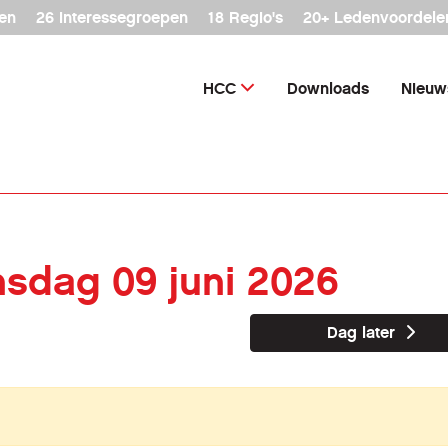
en
26 interessegroepen
18 Regio's
20+ Ledenvoordele
HCC
Downloads
Nieuw
insdag 09 juni 2026
Dag later