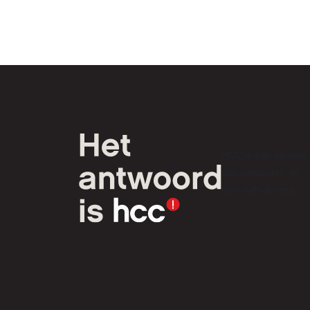
HCC is een verenig
van computer- en
tech-liefhebbers.