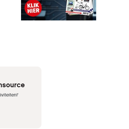
ensource
iteiten!'