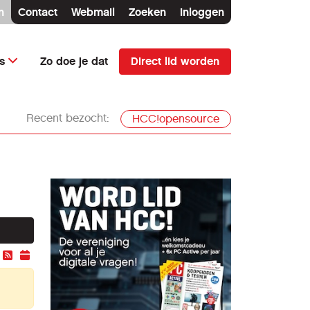
n
Contact
Webmail
Zoeken
Inloggen
Direct lid worden
s
Zo doe je dat
Recent bezocht:
HCC!opensource